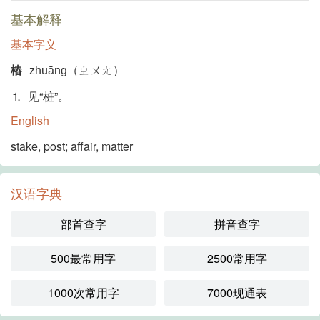
基本解释
基本字义
樁
zhuāng（ㄓㄨㄤ）
⒈ 见“桩”。
English
stake, post; affair, matter
汉语字典
部首查字
拼音查字
500最常用字
2500常用字
1000次常用字
7000现通表