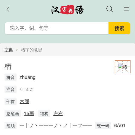
字典
樁字的意思
樁
zhuāng
拼音
ㄓㄨㄤ
注音
木部
部首
15画
左右
总笔画
结构
一丨ノ丶一一一ノ丶ノ丨一フ一一
6A01
笔顺
统一码