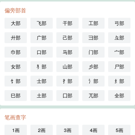
偏旁部首
大部
飞部
干部
工部
弓部
廾部
广部
己部
彐部
彑部
巾部
口部
马部
门部
宀部
女部
犭部
山部
彡部
尸部
饣部
士部
扌部
氵部
纟部
巳部
土部
囗部
兀部
全部
笔画查字
1画
2画
3画
4画
5画