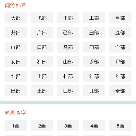
偏旁部首
大部
飞部
干部
工部
弓部
廾部
广部
己部
彐部
彑部
巾部
口部
马部
门部
宀部
女部
犭部
山部
彡部
尸部
饣部
士部
扌部
氵部
纟部
巳部
土部
囗部
兀部
全部
笔画查字
1画
2画
3画
4画
5画