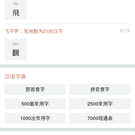
fēi
飛
飞字旁，笔画数为21的汉字
共1字
fān
飜
汉语字典
部首查字
拼音查字
500最常用字
2500常用字
1000次常用字
7000现通表