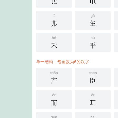
氐
电
fú
gǎ
弗
玍
hé
hū
禾
乎
单一结构，笔画数为6的汉字
chǎn
chén
产
臣
ér
ěr
而
耳
gèn
hài