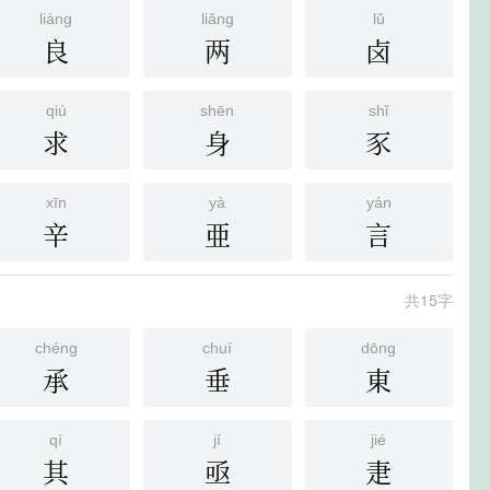
liáng
liǎng
lǔ
良
两
卤
qiú
shēn
shǐ
求
身
豕
xīn
yà
yán
辛
亜
言
共15字
chéng
chuí
dōng
承
垂
東
qí
jí
jié
其
亟
疌