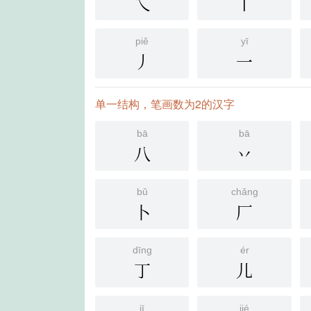
乀
丨
piě
yī
丿
一
单一结构，笔画数为2的汉字
bā
bā
八
丷
bǔ
chǎng
卜
厂
dīng
ér
丁
儿
jī
jié