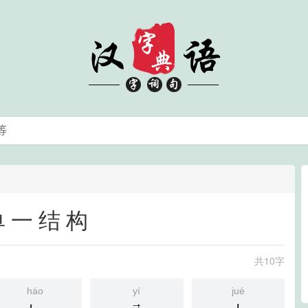
单一结构
共10字
háo
yí
jué