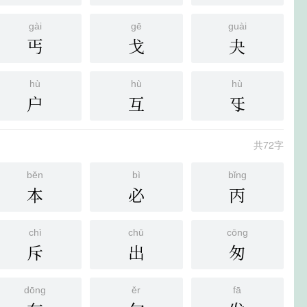
gài
gē
guài
丐
戈
夬
hù
hù
hù
户
互
㸦
共72字
běn
bì
bǐng
本
必
丙
chì
chū
cōng
斥
出
匆
dōng
ěr
fā