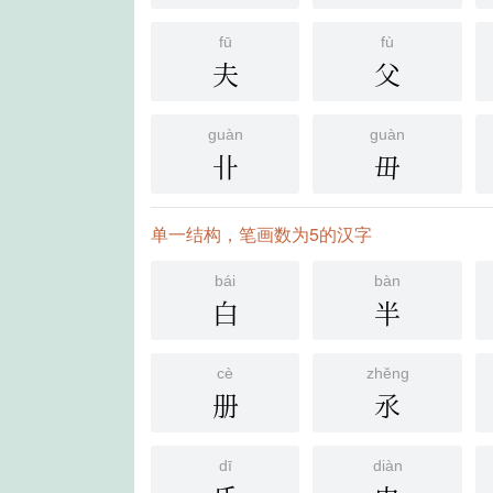
fū
fù
夫
父
guàn
guàn
卝
毌
单一结构，笔画数为5的汉字
bái
bàn
白
半
cè
zhěng
册
氶
dī
diàn