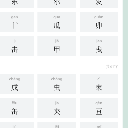
东
尔
发
gān
guā
guàn
甘
瓜
丱
jī
jiǎ
jiān
击
甲
戋
共41字
chéng
chóng
cì
成
虫
朿
fǒu
jiā
gèn
缶
夹
亘
jiù
lěi
mǐ