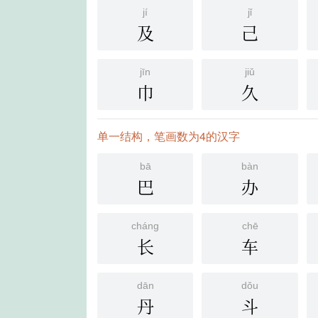
jí
jǐ
及
己
jīn
jiǔ
巾
久
单一结构，笔画数为4的汉字
bā
bàn
巴
办
cháng
chē
长
车
dān
dǒu
丹
斗