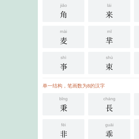
jiǎo
lái
角
来
mài
mǐ
麦
芈
shì
shù
亊
束
单一结构，笔画数为8的汉字
bǐng
cháng
秉
長
fēi
guāi
非
乖