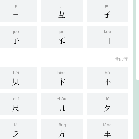
jì
jì
jié
彐
彑
孑
jué
jué
kǒu
孒
孓
口
共87字
bèi
biàn
bù
贝
卞
不
chǐ
chǒu
dǎi
尺
丑
歹
fá
fāng
fēng
乏
方
丰