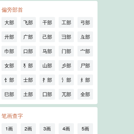
偏旁部首
大部
飞部
干部
工部
弓部
廾部
广部
己部
彐部
彑部
巾部
口部
马部
门部
宀部
女部
犭部
山部
彡部
尸部
饣部
士部
扌部
氵部
纟部
巳部
土部
囗部
兀部
全部
笔画查字
1画
2画
3画
4画
5画