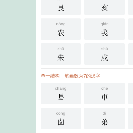
艮
亥
nóng
qián
农
㦮
zhū
shù
朱
戍
单一结构，笔画数为7的汉字
cháng
chē
镸
車
cōng
dì
囱
弟