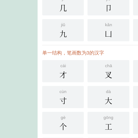
几
卩
jiǔ
kǎn
九
凵
单一结构，笔画数为3的汉字
cái
chā
才
叉
cùn
dà
寸
大
gè
gōng
个
工