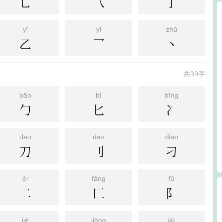
乚
乁
亅
yǐ
yǐ
zhǔ
乙
乛
丶
共39字
bāo
bǐ
bīng
勹
匕
冫
dāo
dāo
diāo
刀
刂
刁
èr
fāng
fǔ
二
匚
阝
jié
jiōng
jiū