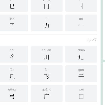
㔾
冂
丩
liǎo
lì
mì
了
力
冖
共72字
chì
chuān
chuò
彳
川
辶
fán
fēi
gān
凡
飞
干
gōng
guǎng
wéi
弓
广
囗