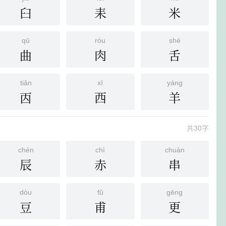
臼
耒
米
qū
ròu
shé
曲
肉
舌
tiǎn
xī
yáng
㐁
西
羊
共30字
chén
chì
chuàn
辰
赤
串
dòu
fǔ
gēng
豆
甫
更