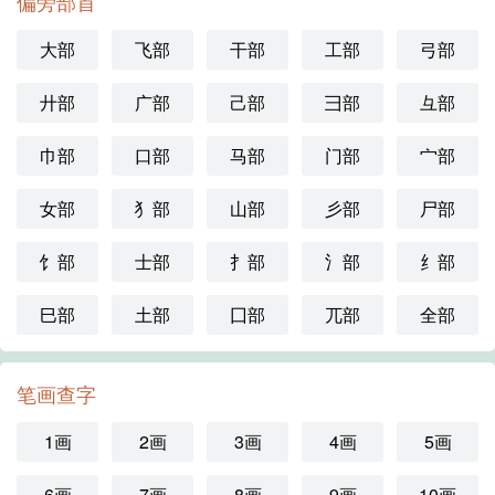
偏旁部首
大部
飞部
干部
工部
弓部
廾部
广部
己部
彐部
彑部
巾部
口部
马部
门部
宀部
女部
犭部
山部
彡部
尸部
饣部
士部
扌部
氵部
纟部
巳部
土部
囗部
兀部
全部
笔画查字
1画
2画
3画
4画
5画
6画
7画
8画
9画
10画