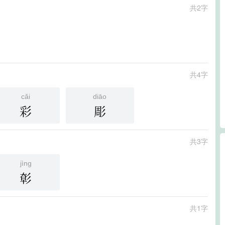
共2字
共4字
cǎi
diāo
彩
彫
共3字
jìng
㣏
共1字