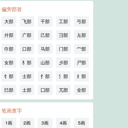
偏旁部首
大部
飞部
干部
工部
弓部
廾部
广部
己部
彐部
彑部
巾部
口部
马部
门部
宀部
女部
犭部
山部
彡部
尸部
饣部
士部
扌部
氵部
纟部
巳部
土部
囗部
兀部
全部
笔画查字
1画
2画
3画
4画
5画