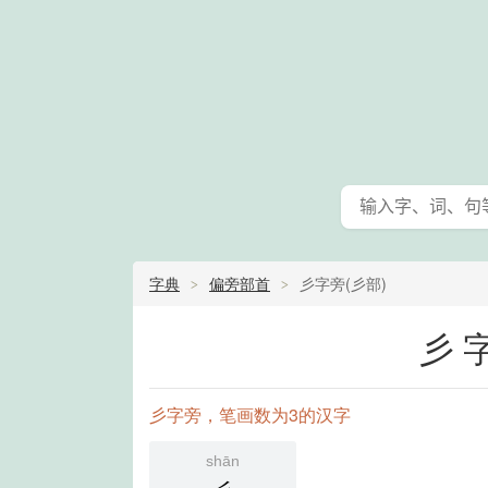
字典
偏旁部首
彡字旁(彡部)
彡
彡字旁，笔画数为3的汉字
shān