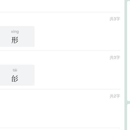
共3字
xíng
形
共3字
tái
㣍
共2字