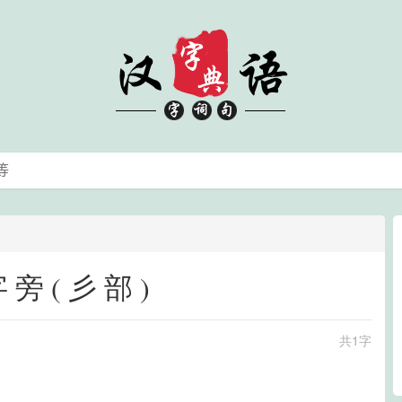
字旁(彡部)
共1字