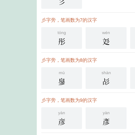
彡
彡字旁，笔画数为7的汉字
tóng
wén
彤
彣
彡字旁，笔画数为8的汉字
mù
shàn
㣎
㣌
彡字旁，笔画数为9的汉字
yàn
yàn
彦
彥