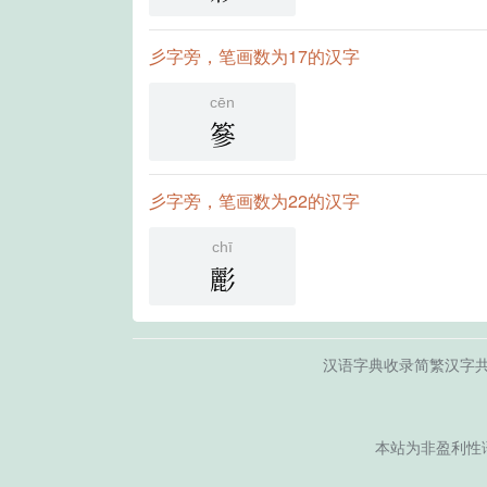
彡字旁，笔画数为17的汉字
cēn
篸
彡字旁，笔画数为22的汉字
chī
彲
汉语字典收录简繁汉字
本站为非盈利性语