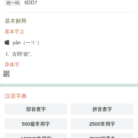
5DD7
统一码
基本解释
基本字义
巗
yán（一ㄢˊ）
⒈ 古同“岩”。
异体字
巖
汉语字典
部首查字
拼音查字
500最常用字
2500常用字