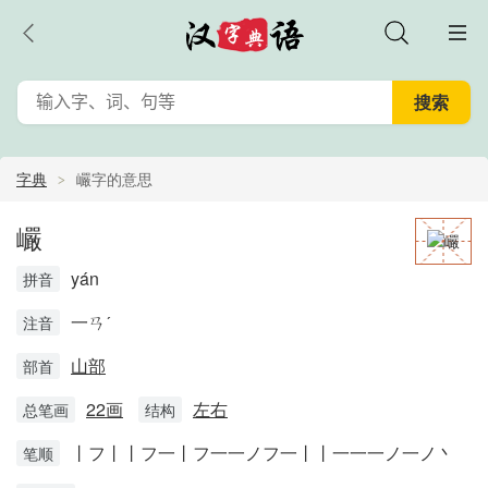
字典
巗字的意思
巗
yán
拼音
一ㄢˊ
注音
山部
部首
22画
左右
总笔画
结构
丨フ丨丨フ一丨フ一一ノフ一丨丨一一一ノ一ノ丶
笔顺