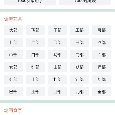
1000次常用字
7000现通表
偏旁部首
大部
飞部
干部
工部
弓部
廾部
广部
己部
彐部
彑部
巾部
口部
马部
门部
宀部
女部
犭部
山部
彡部
尸部
饣部
士部
扌部
氵部
纟部
巳部
土部
囗部
兀部
全部
笔画查字