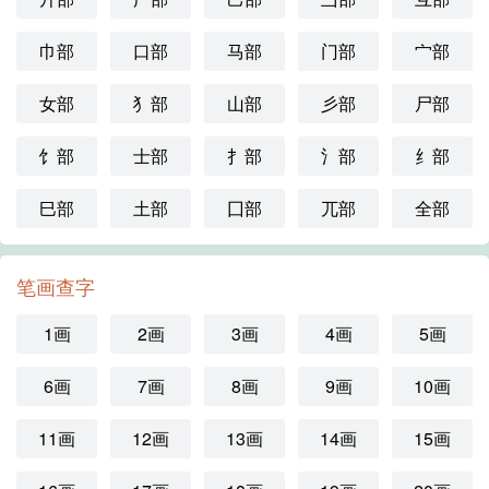
巾部
口部
马部
门部
宀部
女部
犭部
山部
彡部
尸部
饣部
士部
扌部
氵部
纟部
巳部
土部
囗部
兀部
全部
笔画查字
1画
2画
3画
4画
5画
6画
7画
8画
9画
10画
11画
12画
13画
14画
15画