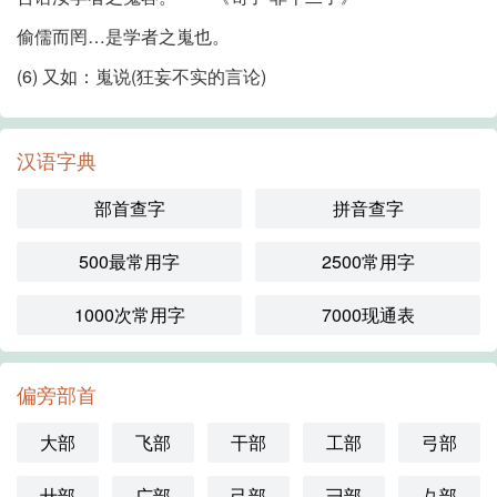
偷儒而罔…是学者之嵬也。
(6) 又如：嵬说(狂妄不实的言论)
汉语字典
部首查字
拼音查字
500最常用字
2500常用字
1000次常用字
7000现通表
偏旁部首
大部
飞部
干部
工部
弓部
廾部
广部
己部
彐部
彑部