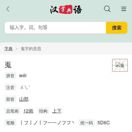
字典
嵬字的意思
嵬
wéi
拼音
ㄨㄟˊ
注音
山部
部首
12画
上下
总笔画
结构
丨フ丨ノ丨フ一一ノフフ丶
5D6C
笔顺
统一码