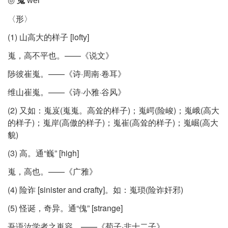
wéi
〈形〉
(1) 山高大的样子 [lofty]
嵬，高不平也。——《说文》
陟彼崔嵬。——《诗·周南·卷耳》
维山崔嵬。——《诗·小雅·谷风》
(2) 又如：嵬岌(嵬嵬。高耸的样子)；嵬崿(险峻)；嵬峨(高大
的样子)；嵬岸(高傲的样子)；嵬崔(高耸的样子)；嵬崛(高大
貌)
(3) 高。通“巍” [high]
嵬，高也。——《广雅》
(4) 险诈 [sinister and crafty]。如：嵬琐(险诈奸邪)
(5) 怪诞，奇异。通“傀” [strange]
吾语汝学者之嵬容。——《荀子·非十二子》