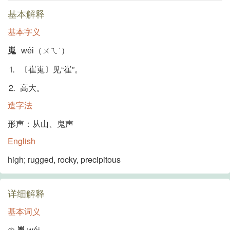
基本解释
基本字义
嵬
wéi（ㄨㄟˊ）
⒈ 〔崔嵬〕见“崔”。
⒉ 高大。
造字法
形声：从山、鬼声
English
high; rugged, rocky, precipitous
详细解释
基本词义
◎
嵬