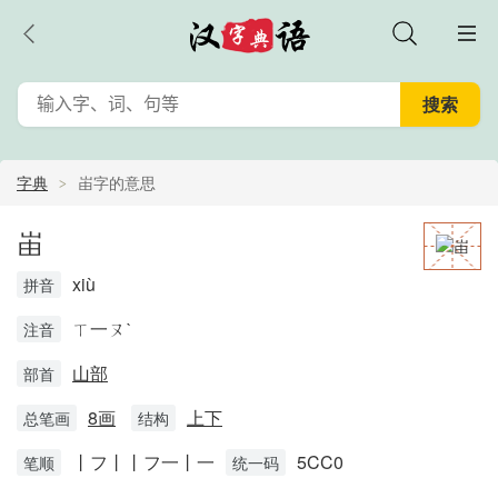
字典
峀字的意思
峀
xiù
拼音
ㄒ一ㄡˋ
注音
山部
部首
8画
上下
总笔画
结构
丨フ丨丨フ一丨一
5CC0
笔顺
统一码