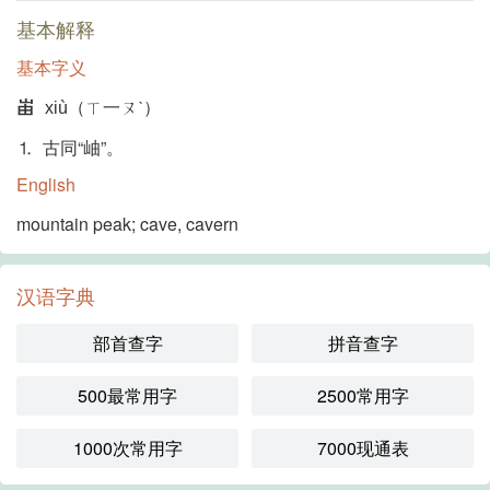
基本解释
基本字义
峀
xiù（ㄒ一ㄡˋ）
⒈ 古同“岫”。
English
mountain peak; cave, cavern
汉语字典
部首查字
拼音查字
500最常用字
2500常用字
1000次常用字
7000现通表