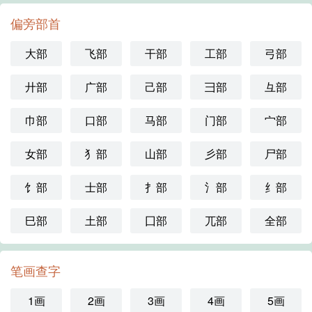
偏旁部首
大部
飞部
干部
工部
弓部
廾部
广部
己部
彐部
彑部
巾部
口部
马部
门部
宀部
女部
犭部
山部
彡部
尸部
饣部
士部
扌部
氵部
纟部
巳部
土部
囗部
兀部
全部
笔画查字
1画
2画
3画
4画
5画