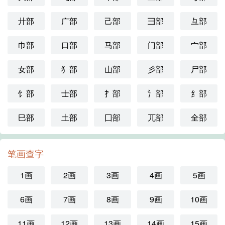
廾部
广部
己部
彐部
彑部
巾部
口部
马部
门部
宀部
女部
犭部
山部
彡部
尸部
饣部
士部
扌部
氵部
纟部
巳部
土部
囗部
兀部
全部
笔画查字
1画
2画
3画
4画
5画
6画
7画
8画
9画
10画
11画
12画
13画
14画
15画