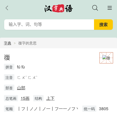
字典
㠅字的意思
㠅
fú fù
拼音
ㄈㄨˊ ㄈㄨˋ
注音
山部
部首
15画
上下
总笔画
结构
丨フ丨ノノ丨ノ一丨フ一一ノフ丶
3805
笔顺
统一码