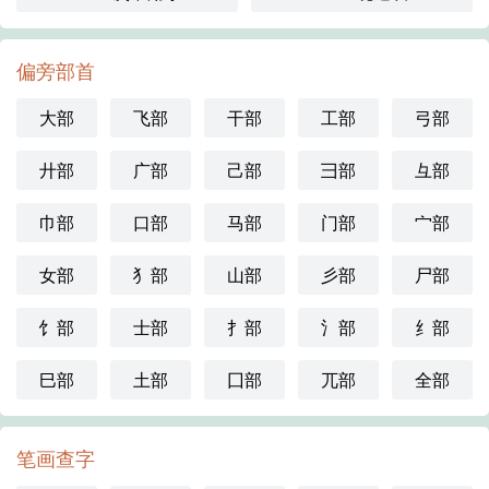
偏旁部首
大部
飞部
干部
工部
弓部
廾部
广部
己部
彐部
彑部
巾部
口部
马部
门部
宀部
女部
犭部
山部
彡部
尸部
饣部
士部
扌部
氵部
纟部
巳部
土部
囗部
兀部
全部
笔画查字